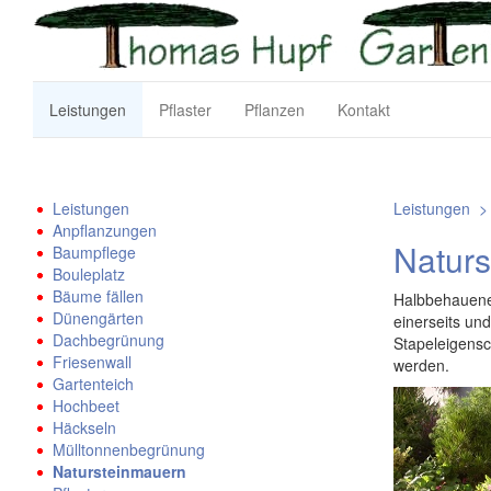
Leistungen
Pflaster
Pflanzen
Kontakt
Leistungen
Leistungen
Anpflanzungen
Natur
Baumpflege
Bouleplatz
Bäume fällen
Halbbehauene
Dünengärten
einerseits und
Dachbegrünung
Stapeleigens
Friesenwall
werden.
Gartenteich
Hochbeet
Häckseln
Mülltonnenbegrünung
Natursteinmauern