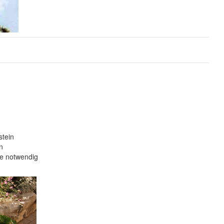
tein
n
e notwendig