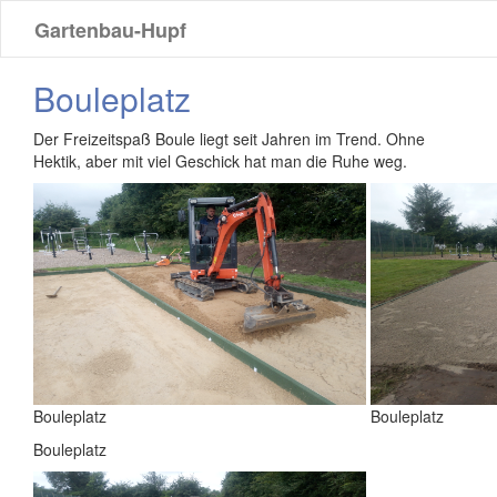
Gartenbau-Hupf
Leistungen
Bouleplatz
Leistungen
Anpflanzungen
Der Freizeitspaß Boule liegt seit Jahren im Trend. Ohne
Baumpflege
Hektik, aber mit viel Geschick hat man die Ruhe weg.
Bouleplatz
Bäume
fällen
Dünengärten
Dachbegrünung
Friesenwall
Gartenteich
Hochbeet
Häckseln
Mülltonnenbegrünung
Natursteinmauern
Pflaster
Bouleplatz
Bouleplatz
Rasen
Bouleplatz
Stubbenfräsen
Umgestaltung
Zäune